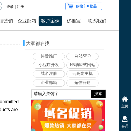
购物车
0
物品
登录
|
注册
智能建站系统
信营销
企业邮箱
客户案例
优推宝
联系我们
网站建设的
大家都在找
抖音推广
网站SEO
小程序开发
H5响应式网站
域名注册
云高防主机
企业邮箱
短信营销
搜索
committed
主页
ducts are
会员