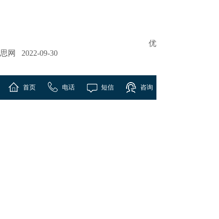
优
思网 2022-09-30
上一篇：
四川备案核查，请尽快......
首页
电话
短信
咨询
下一篇：
优思网上海王晓杰医生......